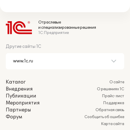
Отраслевые
и специализированные решения
1С:Предприятие
Другие сайты 1С
Каталог
О сайте
Внедрения
О решениях 1С
Публикации
Прайс-лист
Мероприятия
Поддержка
Партнеры
Обратная связь
Форум
Сообщить об ошибке
Карта сайта