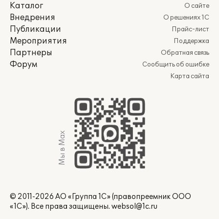
Каталог
О сайте
Внедрения
О решениях 1С
Публикации
Прайс-лист
Мероприятия
Поддержка
Партнеры
Обратная связь
Форум
Сообщить об ошибке
Карта сайта
Мы в Max
© 2011-2026 АО «Группа 1С» (правопреемник ООО
«1С»). Все права защищены.
websol@1c.ru