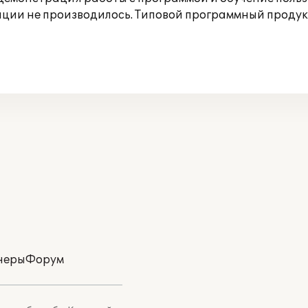
ации не производилось. Типовой программный продук
неры
Форум