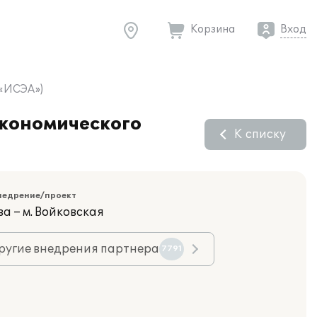
Корзина
Вход
 «ИСЭА»)
экономического
К списку
недрение/проект
а – м. Войковская
ругие внедрения партнера
7791