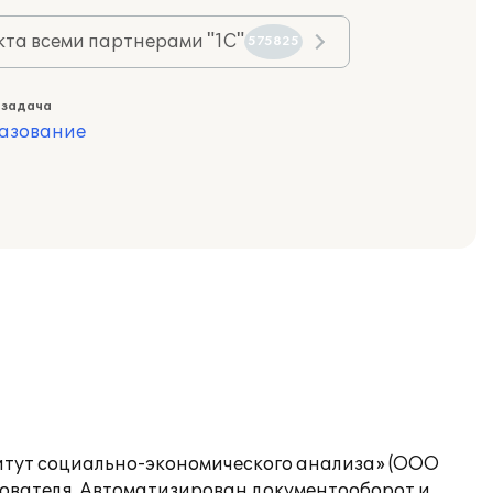
та всеми партнерами "1С"
575825
 задача
азование
итут социально-экономического анализа» (ООО
ьзователя. Автоматизирован документооборот и