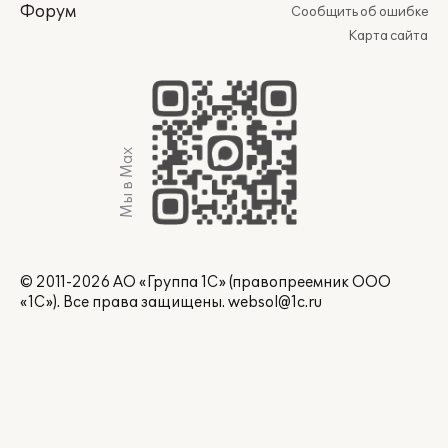
Форум
Сообщить об ошибке
Карта сайта
Мы в Max
© 2011-2026 АО «Группа 1С» (правопреемник ООО
«1С»). Все права защищены.
websol@1c.ru