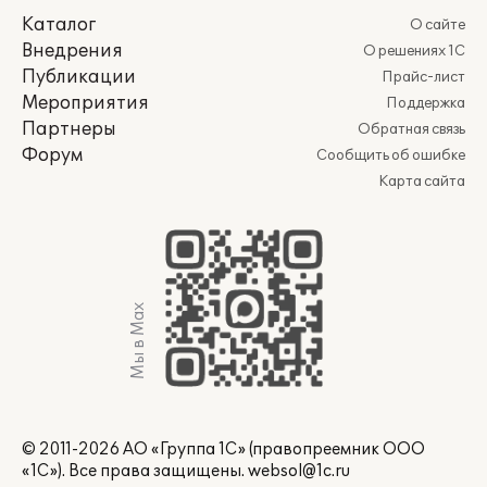
Каталог
О сайте
Внедрения
О решениях 1С
Публикации
Прайс-лист
Мероприятия
Поддержка
Партнеры
Обратная связь
Форум
Сообщить об ошибке
Карта сайта
Мы в Max
© 2011-2026 АО «Группа 1С» (правопреемник ООО
«1С»). Все права защищены.
websol@1c.ru