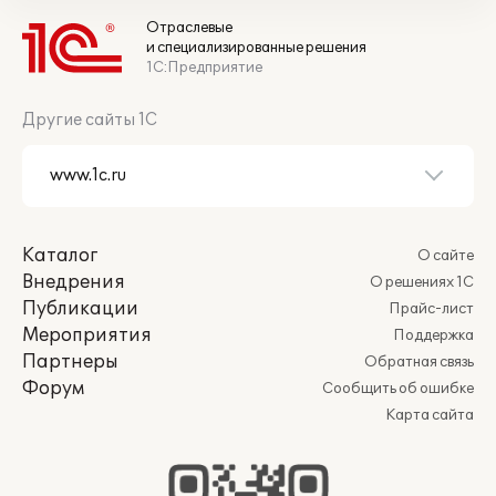
Отраслевые
и специализированные решения
1С:Предприятие
Другие сайты 1С
Каталог
О сайте
Внедрения
О решениях 1С
Публикации
Прайс-лист
Мероприятия
Поддержка
Партнеры
Обратная связь
Форум
Сообщить об ошибке
Карта сайта