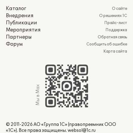
Каталог
О сайте
Внедрения
О решениях 1С
Публикации
Прайс-лист
Мероприятия
Поддержка
Партнеры
Обратная связь
Форум
Сообщить об ошибке
Карта сайта
Мы в Max
© 2011-2026 АО «Группа 1С» (правопреемник ООО
«1С»). Все права защищены.
websol@1c.ru