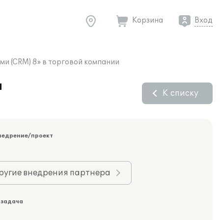
Корзина
Вход
ми (CRM) 8» в торговой компании
и
К списку
недрение/проект
ругие внедрения партнера
 задача