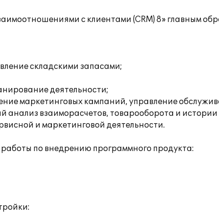
взаимоотношениями с клиентами (CRM) 8» главным об
авление складскими запасами;
ланирование деятельности;
дение маркетинговых кампаний, управление обслужив
ый анализ взаиморасчетов, товарооборота и истории
ервисной и маркетинговой деятельности.
 работы по внедрению программного продукта:
тройки: