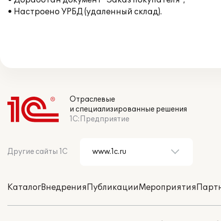
• Доработан документ "Заказ покупателя";
• Настроено УРБД (удаленный склад).
Отраслевые
и специализированные решения
1С:Предприятие
Другие сайты 1С
Каталог
Внедрения
Публикации
Мероприятия
Парт