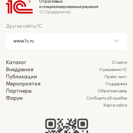
Отраслевые
и специализированные решения
1С:Предприятие
Другие сайты 1С
Каталог
О сайте
Внедрения
О решениях 1С
Публикации
Прайс-лист
Мероприятия
Поддержка
Партнеры
Обратная связь
Форум
Сообщить об ошибке
Карта сайта