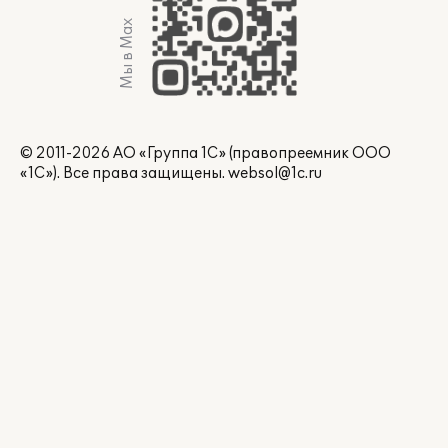
Мы в Max
© 2011-2026 АО «Группа 1С» (правопреемник ООО
«1С»). Все права защищены.
websol@1c.ru