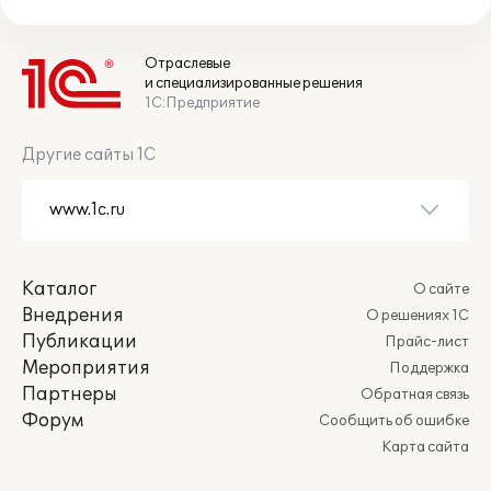
Отраслевые
и специализированные решения
1С:Предприятие
Другие сайты 1С
Каталог
О сайте
Внедрения
О решениях 1С
Публикации
Прайс-лист
Мероприятия
Поддержка
Партнеры
Обратная связь
Форум
Сообщить об ошибке
Карта сайта