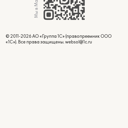
Мы в Max
© 2011-2026 АО «Группа 1С» (правопреемник ООО
«1С»). Все права защищены.
websol@1c.ru