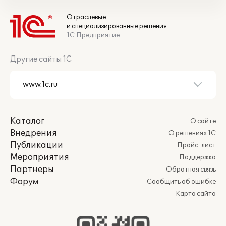
Отраслевые
и специализированные решения
1С:Предприятие
Другие сайты 1С
Каталог
О сайте
Внедрения
О решениях 1С
Публикации
Прайс-лист
Мероприятия
Поддержка
Партнеры
Обратная связь
Форум
Сообщить об ошибке
Карта сайта