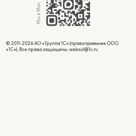
Мы в Max
© 2011-2026 АО «Группа 1С» (правопреемник ООО
«1С»). Все права защищены.
websol@1c.ru