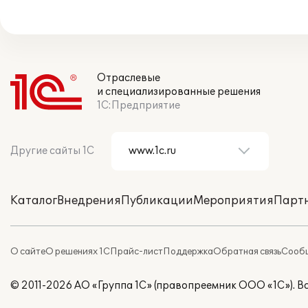
Отраслевые
и специализированные решения
1С:Предприятие
Другие сайты 1С
Каталог
Внедрения
Публикации
Мероприятия
Парт
О сайте
О решениях 1С
Прайс-лист
Поддержка
Обратная связь
Сообщ
© 2011-2026 АО «Группа 1С» (правопреемник ООО «1С»). 