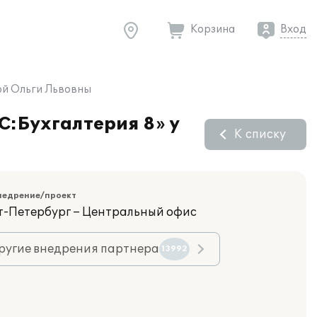
Корзина
Вход
вой Ольги Львовны
C:Бухгалтерия 8» у
К списку
недрение/проект
кт-Петербург – Центральный офис
ругие внедрения партнера
13992