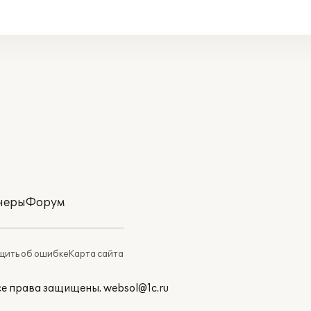
неры
Форум
ить об ошибке
Карта сайта
Все права защищены.
websol@1c.ru