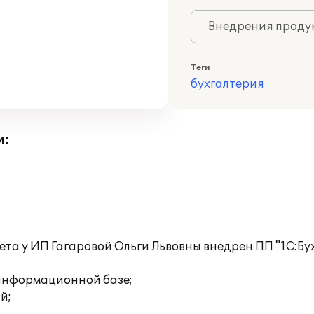
Внедрения продук
Теги
бухгалтерия
и:
ета у ИП Гагаровой Ольги Львовны внедрен ПП "1С:Бу
 информационной базе;
й;