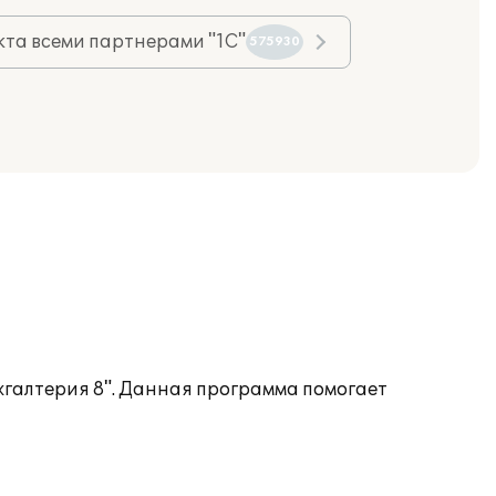
та всеми партнерами "1С"
575930
хгалтерия 8". Данная программа помогает