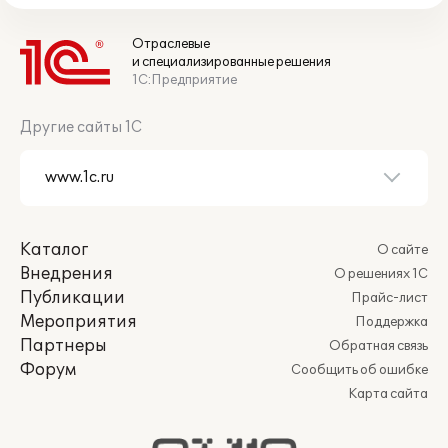
Отраслевые
и специализированные решения
1С:Предприятие
Другие сайты 1С
Каталог
О сайте
Внедрения
О решениях 1С
Публикации
Прайс-лист
Мероприятия
Поддержка
Партнеры
Обратная связь
Форум
Сообщить об ошибке
Карта сайта