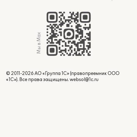
Мы в Max
© 2011-2026 АО «Группа 1С» (правопреемник ООО
«1С»). Все права защищены.
websol@1c.ru