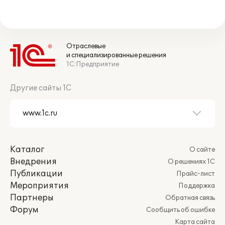
Отраслевые
и специализированные решения
1С:Предприятие
Другие сайты 1С
Каталог
О сайте
Внедрения
О решениях 1С
Публикации
Прайс-лист
Мероприятия
Поддержка
Партнеры
Обратная связь
Форум
Сообщить об ошибке
Карта сайта