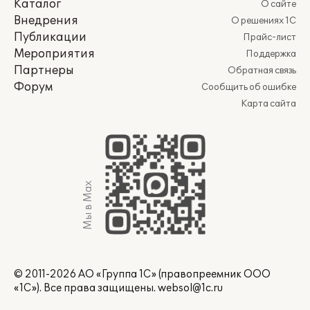
Каталог
О сайте
Внедрения
О решениях 1С
Публикации
Прайс-лист
Мероприятия
Поддержка
Партнеры
Обратная связь
Форум
Сообщить об ошибке
Карта сайта
Мы в Max
© 2011-2026 АО «Группа 1С» (правопреемник ООО
«1С»). Все права защищены.
websol@1c.ru