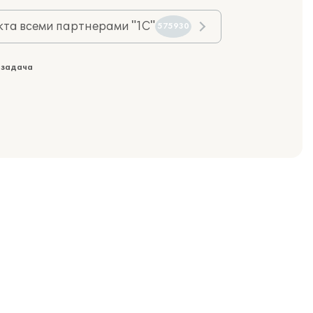
та всеми партнерами "1С"
575930
 задача