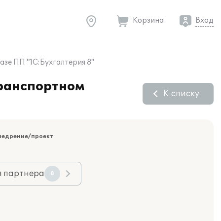
Корзина
Вход
зе ПП "1С:Бухгалтерия 8"
транспортном
К списку
недрение/проект
я партнера
8