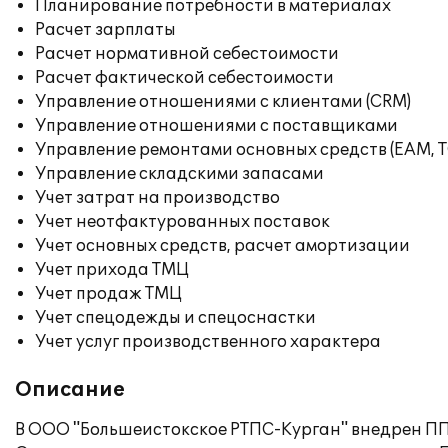
Планирование потребности в материалах
Расчет зарплаты
Расчет нормативной себестоимости
Расчет фактической себестоимости
Управление отношениями с клиентами (CRM)
Управление отношениями с поставщиками
Управление ремонтами основных средств (EAM, 
Управление складскими запасами
Учет затрат на производство
Учет неотфактурованных поставок
Учет основных средств, расчет амортизации
Учет прихода ТМЦ
Учет продаж ТМЦ
Учет спецодежды и спецоснастки
Учет услуг производственного характера
Описание
В ООО "Большеистокское РТПС-Курган" внедрен ПП 