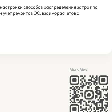
 настройки способов распределения затрат по
н учет ремонтов ОС, взаиморасчетов с
Мы в Max