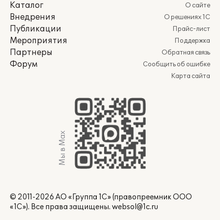
Каталог
О сайте
Внедрения
О решениях 1С
Публикации
Прайс-лист
Мероприятия
Поддержка
Партнеры
Обратная связь
Форум
Сообщить об ошибке
Карта сайта
Мы в Max
© 2011-2026 АО «Группа 1С» (правопреемник ООО
«1С»). Все права защищены.
websol@1c.ru