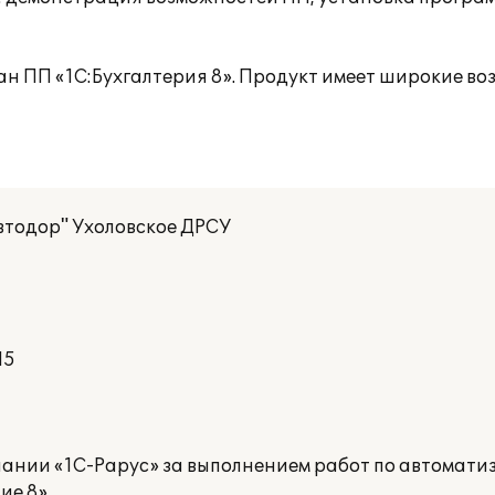
ан ПП «1С:Бухгалтерия 8». Продукт имеет широкие во
втодор" Ухоловское ДРСУ
15
ании «1С-Рарус» за выполнением работ по автоматиз
е 8».