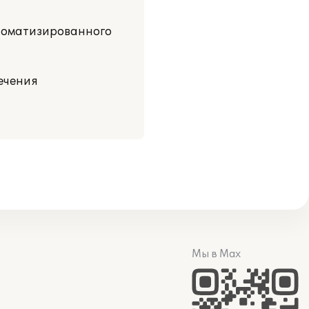
втоматизированного
ечения
Мы в Max