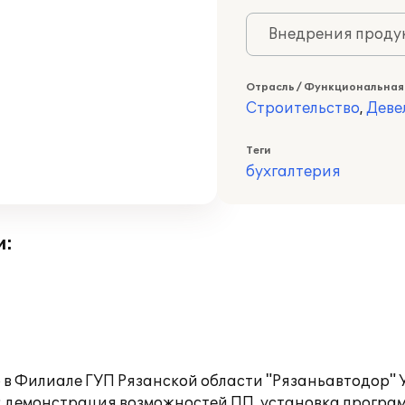
Внедрения продук
Отрасль / Функциональная
Строительство
,
Деве
Теги
бухгалтерия
и:
» в Филиале ГУП Рязанской области "Рязаньавтодор" 
: демонстрация возможностей ПП, установка програм