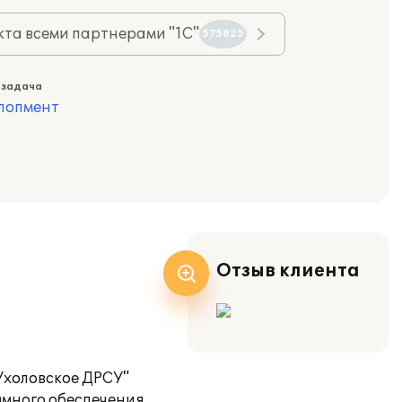
та всеми партнерами "1С"
575825
 задача
лопмент
Отзыв клиента
Ухоловское ДРСУ"
много обеспечения,