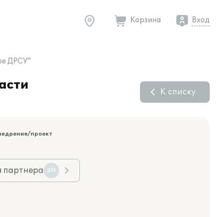
Корзина
Вход
ое ДРСУ"
асти
К списку
недрение/проект
я партнера
211