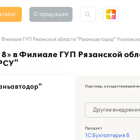
аталог
О продукции
в Филиале ГУП Рязанской области "Рязаньавтодор" Ухоловск
8» в Филиале ГУП Рязанской обл
РСУ"
заньавтодор"
Партнер, осуществивший в
Другие внедрени
Продукт
1С:Бухгалтерия 8