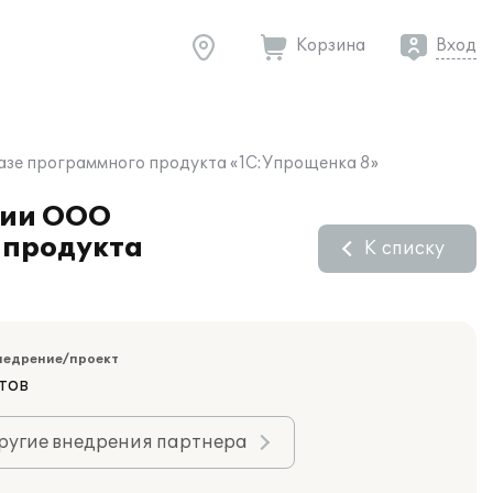
Корзина
Вход
базе программного продукта «1С:Упрощенка 8»
тии ООО
 продукта
К списку
недрение/проект
тов
ругие внедрения партнера