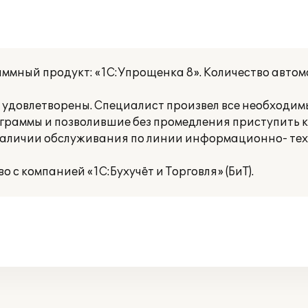
аммный продукт: «1С:Упрощенка 8». Количество авт
 удовлетворены. Специалист произвел все необходим
раммы и позволившие без промедления приступить к
аличии обслуживания по линии информационно- тех
с компанией «1С:Бухучёт и Торговля» (БиТ).