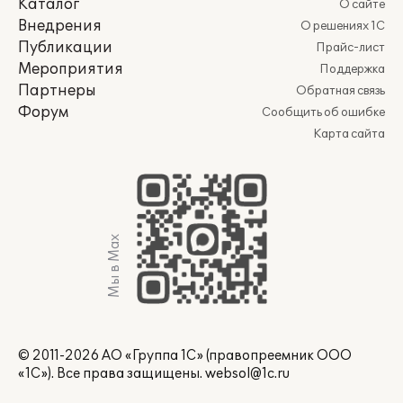
Каталог
О сайте
Внедрения
О решениях 1С
Публикации
Прайс-лист
Мероприятия
Поддержка
Партнеры
Обратная связь
Форум
Сообщить об ошибке
Карта сайта
Мы в Max
© 2011-2026 АО «Группа 1С» (правопреемник ООО
«1С»). Все права защищены.
websol@1c.ru