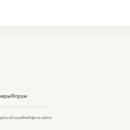
неры
Форум
ить об ошибке
Карта сайта