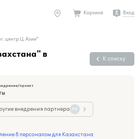
Корзина
Вход
. центр Ц. Азии"
захстана" в
К списку
недрение/проект
ты
ругие внедрения партнера
116
ление 8 персоналом для Казахстана