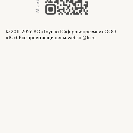
Мы в Max
© 2011-2026 АО «Группа 1С» (правопреемник ООО
«1С»). Все права защищены.
websol@1c.ru