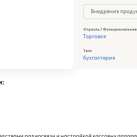
Внедрения продук
Отрасль / Функциональная
Торговля
Теги
бухгалтерия
и:
дствами радиосвязи и настройкой кассовых аппара