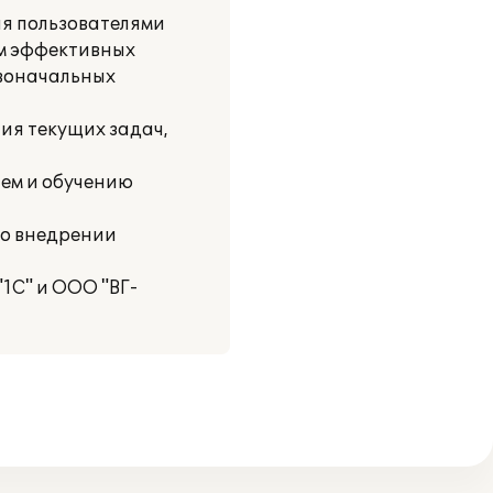
ия пользователями
ем эффективных
рвоначальных
ия текущих задач,
тем и обучению
во внедрении
1С" и ООО "ВГ-