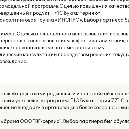
в самодельной программе. С целью повышения качест
вершенный продукт – «1С:Бухгалтерия 8».
Консалтинговая группа «ИНСПРО». Выбор партнера б
х мест. С целью полноценного использования пользо
 персонала с использованием эффективных методик,
тройке первоначальных параметров системы.
дические консультации посредством решения текущи
овождение.
овлей средствами радиосвязи и настройкой кассовы
овый учет велся в программе "1С:Бухгалтерия 7.7". С
ешение внедрить в организацию более совершенный 
выбрана ООО "ВГ-сервис". Выбор партнера был обусл