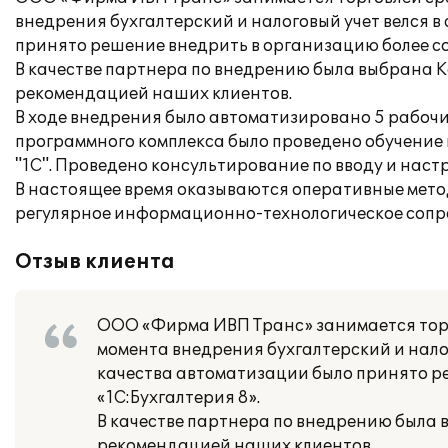
внедрения бухгалтерский и налоговый учет велся 
принято решение внедрить в организацию более со
В качестве партнера по внедрению была выбрана 
рекомендацией наших клиентов.
В ходе внедрения было автоматизировано 5 рабочи
программного комплекса было проведено обучение
"1С". Проведено консультирование по вводу и нас
В настоящее время оказываются оперативные мето
регулярное информационно-технологическое сопр
Отзыв клиента
ООО «Фирма ИВП Транс» занимается торг
момента внедрения бухгалтерский и налог
качества автоматизации было принято р
«1С:Бухгалтерия 8».
В качестве партнера по внедрению была 
рекомендацией наших клиентов.