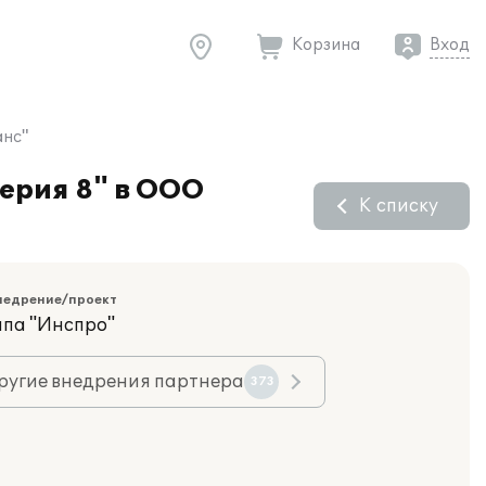
Корзина
Вход
анс"
ерия 8" в ООО
К списку
недрение/проект
ппа "Инспро"
ругие внедрения партнера
373