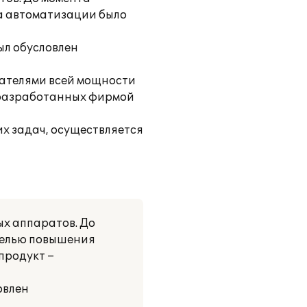
ва автоматизации было
ыл обусловлен
вателями всей мощности
 разработанных фирмой
х задач, осуществляется
х аппаратов. До
 целью повышения
продукт –
овлен