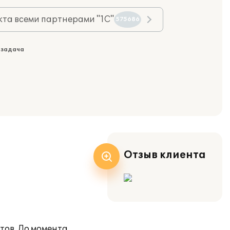
та всеми партнерами "1С"
575686
 задача
Отзыв клиента
тов. До момента