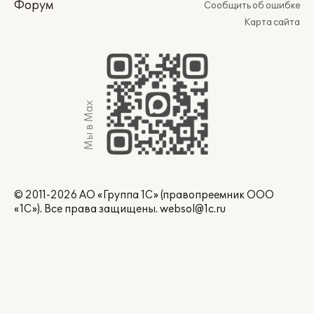
Форум
Сообщить об ошибке
Карта сайта
Мы в Max
© 2011-2026 АО «Группа 1С» (правопреемник ООО
«1С»). Все права защищены.
websol@1c.ru