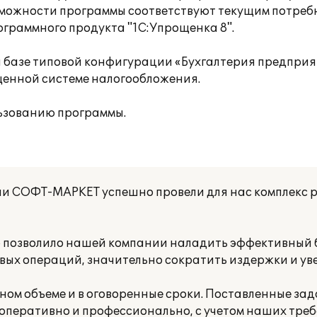
зможности программы соответствуют текущим потреб
граммного продукта "1С:Упрощенка 8".
а базе типовой конфигурации «Бухгалтерия предпри
щенной системе налогообложения.
ьзованию программы.
и СОФТ-МАРКЕТ успешно провели для нас комплекс 
» позволило нашей компании наладить эффективный б
ых операций, значительно сократить издержки и ув
ном объеме и в оговоренные сроки. Поставленные за
перативно и профессионально, с учетом наших треб