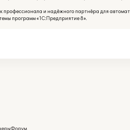
 профессионала и надёжного партнёра для автомат
темы программ «1С:Предприятие 8».
неры
Форум