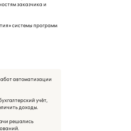
ностям заказчика и
ятия» системы программ
работ автоматизации
ухгалтерский учёт,
еличить доходы.
дачи решались
ований.