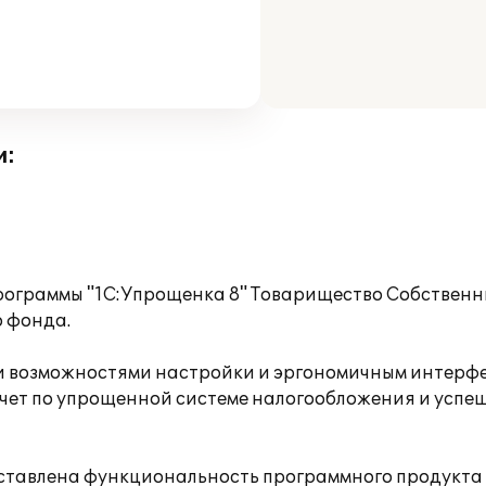
и:
рограммы "1С:Упрощенка 8" Товарищество Cобственни
о фонда.
и возможностями настройки и эргономичным интерфе
чет по упрощенной системе налогообложения и успеш
тавлена функциональность программного продукта