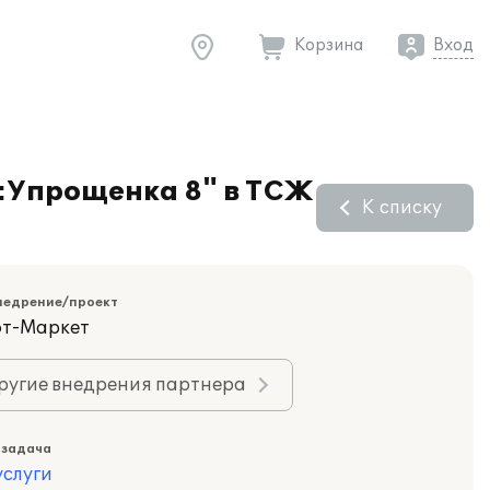
Корзина
Вход
:Упрощенка 8" в ТСЖ
К списку
недрение/проект
фт-Маркет
ругие внедрения партнера
 задача
слуги