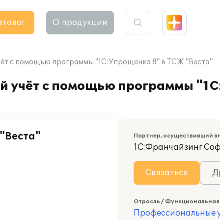
аталог
О продукции
ёт с помощью программы "1С:Упрощенка 8" в ТСЖ "Веста"
й учёт с помощью программы "1С
"Веста"
Партнер, осуществивший в
1С:Франчайзинг Со
Связаться
Д
Отрасль / Функциональная
Профессиональные у