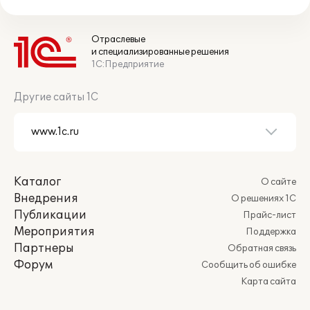
Отраслевые
и специализированные решения
1С:Предприятие
Другие сайты 1С
Каталог
О сайте
Внедрения
О решениях 1С
Публикации
Прайс-лист
Мероприятия
Поддержка
Партнеры
Обратная связь
Форум
Сообщить об ошибке
Карта сайта