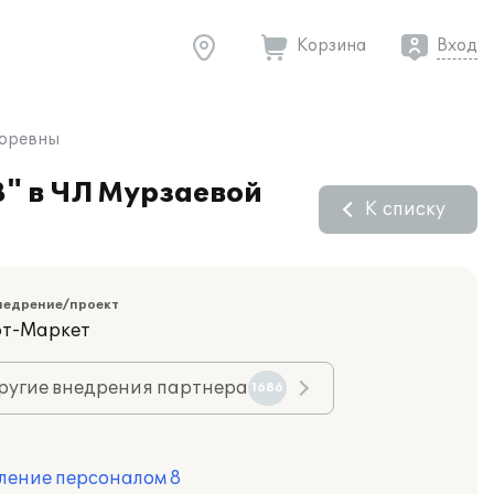
Корзина
Вход
горевны
" в ЧЛ Мурзаевой
К списку
недрение/проект
фт-Маркет
ругие внедрения партнера
1686
ление персоналом 8