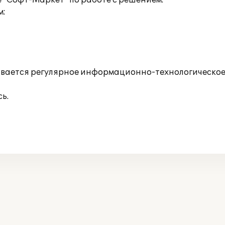
 "Софт-Маркет" по работе с решением.
м:
вается регулярное информационно-технологическое
ь.