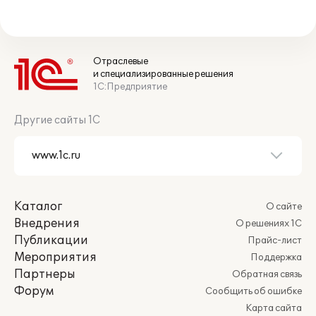
Отраслевые
и специализированные решения
1С:Предприятие
Другие сайты 1С
Каталог
О сайте
Внедрения
О решениях 1С
Публикации
Прайс-лист
Мероприятия
Поддержка
Партнеры
Обратная связь
Форум
Сообщить об ошибке
Карта сайта