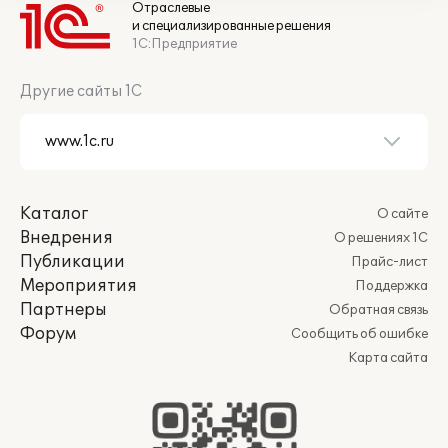
Отраслевые
и специализированные решения
1С:Предприятие
Другие сайты 1С
Каталог
О сайте
Внедрения
О решениях 1С
Публикации
Прайс-лист
Мероприятия
Поддержка
Партнеры
Обратная связь
Форум
Сообщить об ошибке
Карта сайта