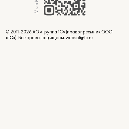
Мы в Max
© 2011-2026 АО «Группа 1С» (правопреемник ООО
«1С»). Все права защищены.
websol@1c.ru