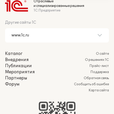
Отраслевые
и специализированные решения
1С:Предприятие
Другие сайты 1С
Каталог
О сайте
Внедрения
О решениях 1С
Публикации
Прайс-лист
Мероприятия
Поддержка
Партнеры
Обратная связь
Форум
Сообщить об ошибке
Карта сайта