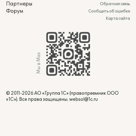
Партнеры
Обратная связь
Форум
Сообщить об ошибке
Карта сайта
Мы в Max
© 2011-2026 АО «Группа 1С» (правопреемник ООО
«1С»). Все права защищены.
websol@1c.ru