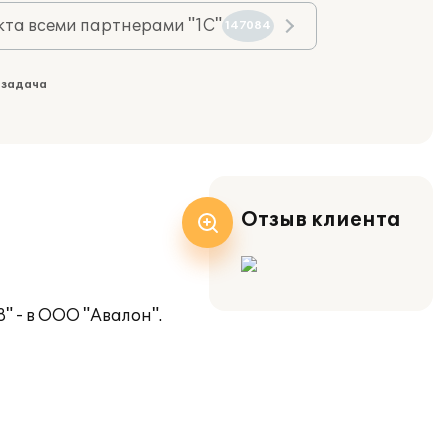
та всеми партнерами "1С"
147084
 задача
Отзыв клиента
 - в ООО "Авалон".