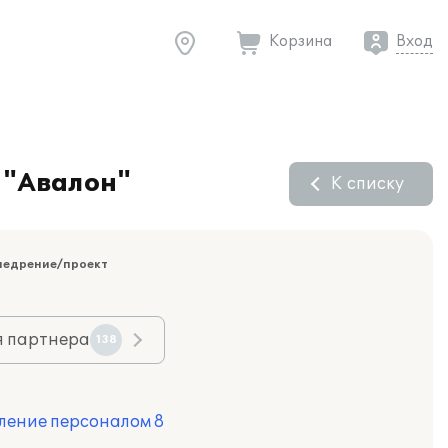
Корзина
Вход
 "Авалон"
К списку
недрение/проект
я партнера
138
ление персоналом 8