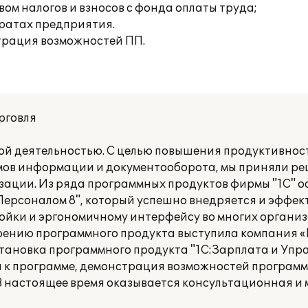
ом налогов и взносов с фонда оплаты труда;
тратах предприятия.
трация возможностей ПП.
рговля
й деятельностью. С целью повышения продуктивнос
мов информации и документооборота, мы приняли р
ации. Из ряда программных продуктов фирмы "1С" о
Персоналом 8", который успешно внедряется и эффек
йки и эргономичному интерфейсу во многих органи
рению программного продукта выступила компания «
становка программного продукта "1С:Зарплата и Уп
а к программе, демонстрация возможностей программ
 В настоящее время оказывается консультационная и