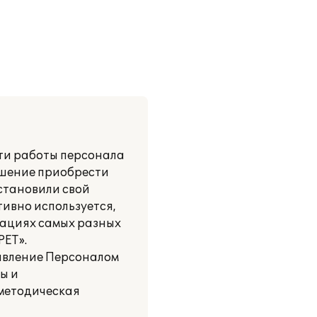
ти работы персонала
ешение приобрести
становили свой
тивно используется,
зациях самых разных
РЕТ».
равление Персоналом
ы и
 методическая