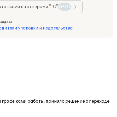
та всеми партнерами "1С"
147072
 задача
одители упаковки и издательства
и графиками работы, приняло решение о переходе