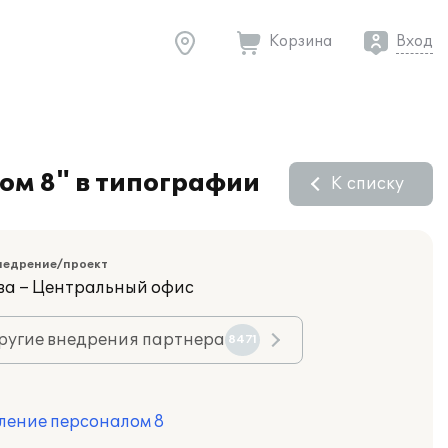
Корзина
Вход
ом 8" в типографии
К списку
недрение/проект
ва – Центральный офис
ругие внедрения партнера
8471
ление персоналом 8