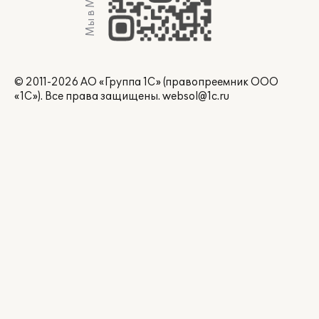
Мы в Max
© 2011-2026 АО «Группа 1С» (правопреемник ООО
«1С»). Все права защищены.
websol@1c.ru