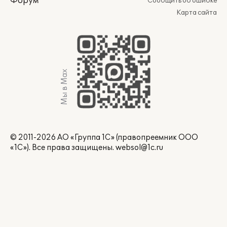
Форум
Сообщить об ошибке
Карта сайта
Мы в Max
© 2011-2026 АО «Группа 1С» (правопреемник ООО
«1С»). Все права защищены.
websol@1c.ru