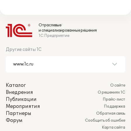
Отраслевые
и специализированные решения
1С:Предприятие
Другие сайты 1С
Каталог
О сайте
Внедрения
О решениях 1С
Публикации
Прайс-лист
Мероприятия
Поддержка
Партнеры
Обратная связь
Форум
Сообщить об ошибке
Карта сайта