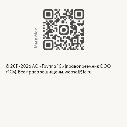
Мы в Max
© 2011-2026 АО «Группа 1С» (правопреемник ООО
«1С»). Все права защищены.
websol@1c.ru