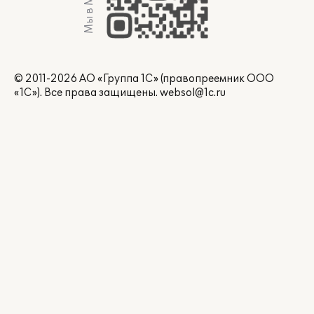
Мы в Max
© 2011-2026 АО «Группа 1С» (правопреемник ООО
«1С»). Все права защищены.
websol@1c.ru