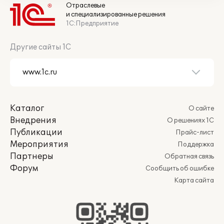
Отраслевые
и специализированные решения
1С:Предприятие
Другие сайты 1С
Каталог
О сайте
Внедрения
О решениях 1С
Публикации
Прайс-лист
Мероприятия
Поддержка
Партнеры
Обратная связь
Форум
Сообщить об ошибке
Карта сайта