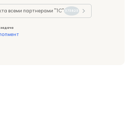
та всеми партнерами "1С"
575825
 задача
лопмент