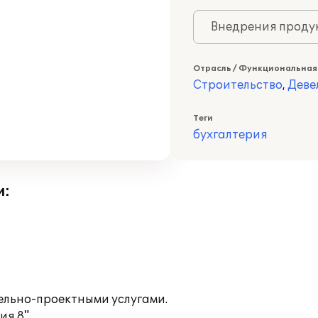
Внедрения продук
Отрасль / Функциональная
Строительство
,
Деве
Теги
бухгалтерия
и:
ельно-проектными услугами.
я 8".