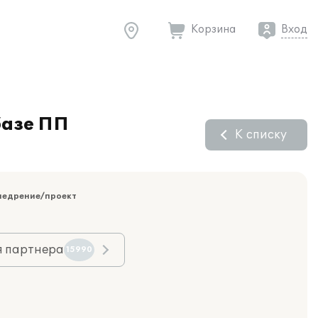
Корзина
Вход
базе ПП
К списку
недрение/проект
я партнера
15990