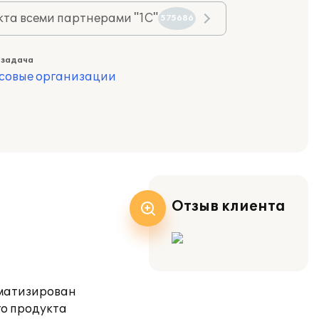
та всеми партнерами "1С"
575686
 задача
совые организации
Отзыв клиента
оматизирован
го продукта