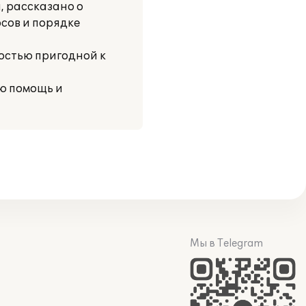
, рассказано о
сов и порядке
остью пригодной к
ую помощь и
Мы в Telegram