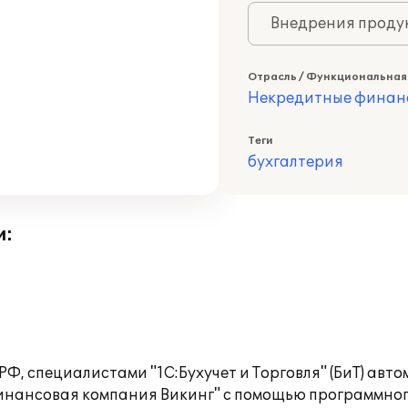
Внедрения продук
Отрасль / Функциональная
Некредитные финан
Теги
бухгалтерия
и:
Ф, специалистами "1С:Бухучет и Торговля" (БиТ) авт
инансовая компания Викинг" с помощью программно