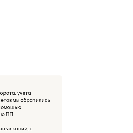
орота, учета
етов мы обратились
с помощью
ью ПП
вных копий, с