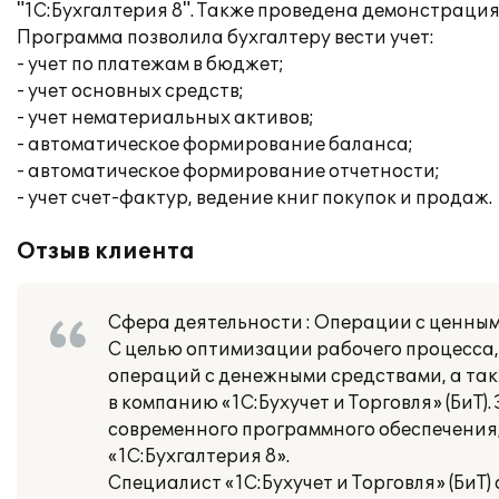
"1С:Бухгалтерия 8". Также проведена демонстраци
Программа позволила бухгалтеру вести учет:
- учет по платежам в бюджет;
- учет основных средств;
- учет нематериальных активов;
- автоматическое формирование баланса;
- автоматическое формирование отчетности;
- учет счет-фактур, ведение книг покупок и продаж.
Отзыв клиента
Сфера деятельности : Операции с ценным
С целью оптимизации рабочего процесса,
операций с денежными средствами, а т
в компанию «1С:Бухучет и Торговля» (БиТ
современного программного обеспечения
«1С:Бухгалтерия 8».
Специалист «1С:Бухучет и Торговля» (БиТ