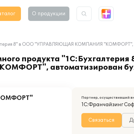
аталог
О продукции
алтерия 8" в ООО "УПРАВЛЯЮЩАЯ КОМПАНИЯ "КОМФОРТ", ав
ного продукта "1С:Бухгалтерия 
МФОРТ", автоматизирован бух
КОМФОРТ"
Партнер, осуществивший в
1С:Франчайзинг Со
Связаться
Д