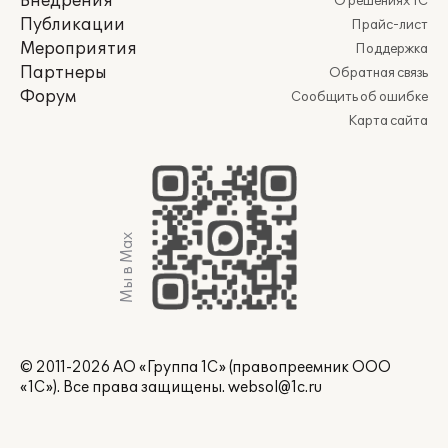
Внедрения
О решениях 1С
Публикации
Прайс-лист
Мероприятия
Поддержка
Партнеры
Обратная связь
Форум
Сообщить об ошибке
Карта сайта
Мы в Max
© 2011-2026 АО «Группа 1С» (правопреемник ООО
«1С»). Все права защищены.
websol@1c.ru