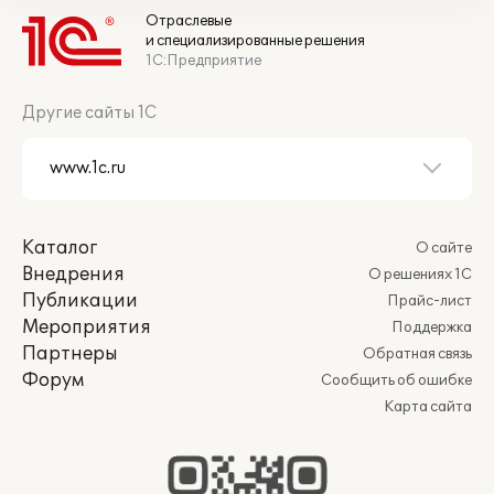
Отраслевые
и специализированные решения
1С:Предприятие
Другие сайты 1С
Каталог
О сайте
Внедрения
О решениях 1С
Публикации
Прайс-лист
Мероприятия
Поддержка
Партнеры
Обратная связь
Форум
Сообщить об ошибке
Карта сайта