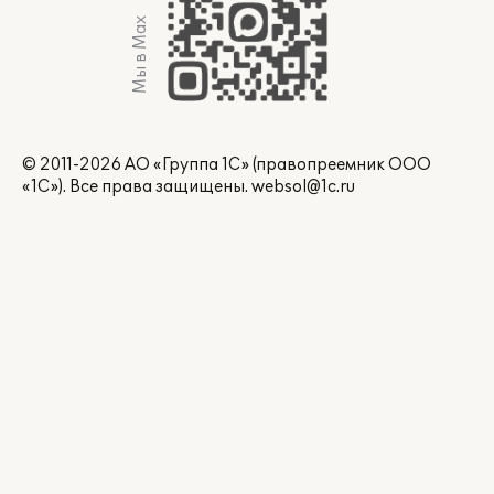
Мы в Max
© 2011-2026 АО «Группа 1С» (правопреемник ООО
«1С»). Все права защищены.
websol@1c.ru