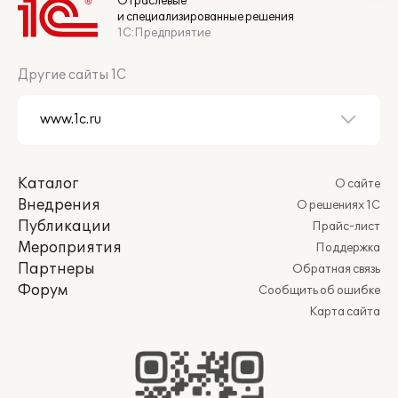
Отраслевые
и специализированные решения
1С:Предприятие
Другие сайты 1С
Каталог
О сайте
Внедрения
О решениях 1С
Публикации
Прайс-лист
Мероприятия
Поддержка
Партнеры
Обратная связь
Форум
Сообщить об ошибке
Карта сайта