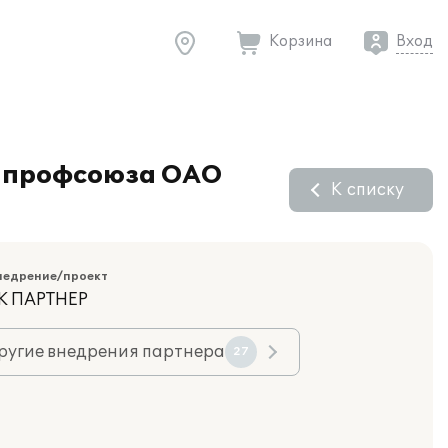
Корзина
Вход
и профсоюза ОАО
К списку
недрение/проект
К ПАРТНЕР
ругие внедрения партнера
27