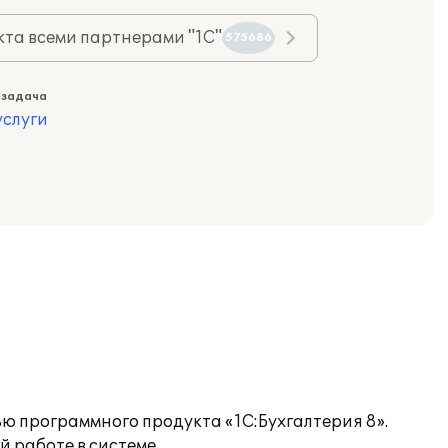
та всеми партнерами "1С"
575686
 задача
слуги
 программного продукта «1С:Бухгалтерия 8».
 работе в системе.