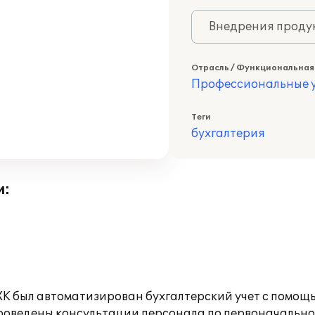
Внедрения продук
Отрасль / Функциональная
Профессиональные у
Теги
бухгалтерия
и:
был автоматизирован бухгалтерский учет с помощью
оведены консультации персонала по первоначальной