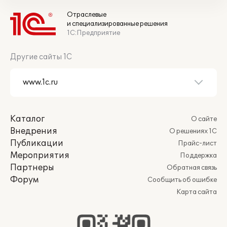
Отраслевые
и специализированные решения
1С:Предприятие
Другие сайты 1С
Каталог
О сайте
Внедрения
О решениях 1С
Публикации
Прайс-лист
Мероприятия
Поддержка
Партнеры
Обратная связь
Форум
Сообщить об ошибке
Карта сайта