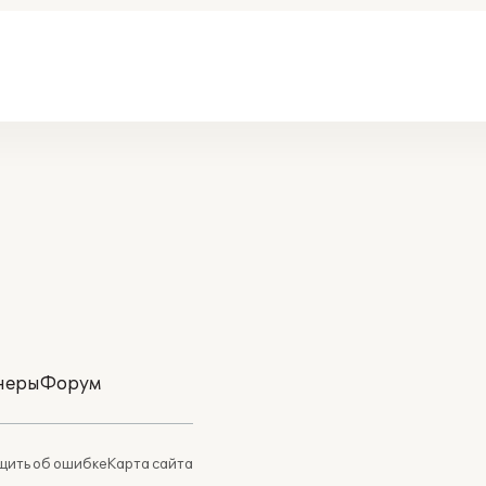
неры
Форум
ить об ошибке
Карта сайта