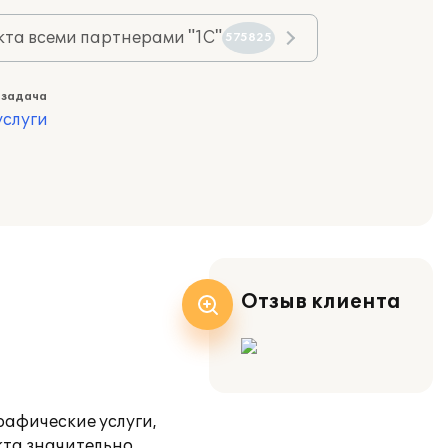
та всеми партнерами "1С"
575825
 задача
слуги
Отзыв клиента
афические услуги,
кта значительно