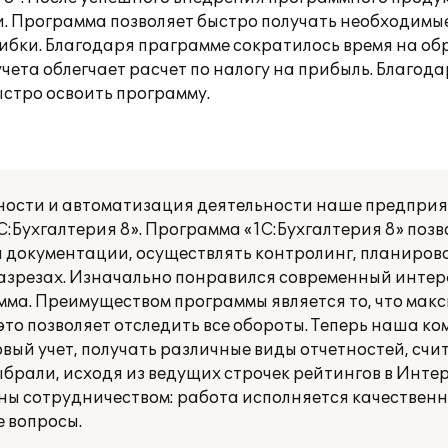
. Программа позволяет быстро получать необходимы
бки. Благодаря праграмме сократилось время на об
чета облегчает расчет по налогу на прибыль. Благода
стро освоить программу.
етности и автоматизация деятельности наше предпри
:Бухгалтерия 8». Программа «1С:Бухгалтерия 8» поз
 документации, осуществлять контролинг, планирова
азрезах. Изначально понравился современный интер
мма. Преимуществом программы является то, что мак
 это позволяет отследить все обороты. Теперь наша к
вый учет, получать различные виды отчетностей, счи
выбрали, исходя из ведущих строчек рейтингов в Интер
ны сотрудничеством: работа исполняется качественно
 вопросы.