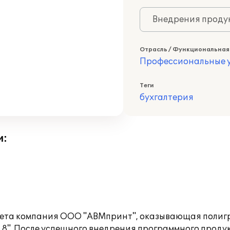
Внедрения продук
Отрасль / Функциональная
Профессиональные у
Теги
бухгалтерия
и:
учета компания ООО "АВМпринт", оказывающая полигр
 8". После успешного внедрения программного проду