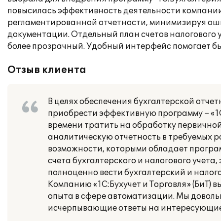
повысилась эффективность деятельности компании
регламентированной отчетности, минимизируя оши
документации. Отдельный план счетов налогового у
более прозрачный. Удобный интерфейс помогает бы
Отзыв клиента
В целях обеспечения бухгалтерской отч
приобрести эффективную программу – «1С
времени тратить на обработку первичной
аналитическую отчетность в требуемых р
возможности, которыми обладает програ
счета бухгалтерского и налогового учета,
полноценно вести бухгалтерский и налого
Компанию «1С:Бухучет и Торговля» (БиТ) 
опыта в сфере автоматизации. Мы доволь
исчерпывающие ответы на интересующие