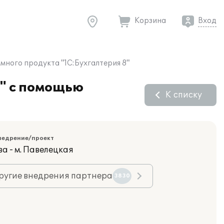
Корзина
Вход
ного продукта "1С:Бухгалтерия 8"
" с помощью
К списку
недрение/проект
а - м. Павелецкая
ругие внедрения партнера
3830