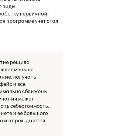
е виды
работку первичной
ря программе учет стал
ятие решило
воляет меньше
ние, получать
фейс и все
симально сближены
омпания может
тать себестоимость.
нете и ее большого
 и в срок, даются